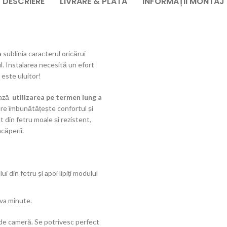
DESCRIERE
LIVRARE & PLATĂ
INFORMAȚII MONTAJ
sublinia caracterul oricărui
ul. Instalarea necesită un efort
 este uluitor!
ează
utilizarea pe termen lung a
are îmbunătățește confortul și
t din fetru moale și rezistent,
căperii.
 din fetru și apoi lipiți modulul
eva minute.
 de cameră. Se potrivesc perfect