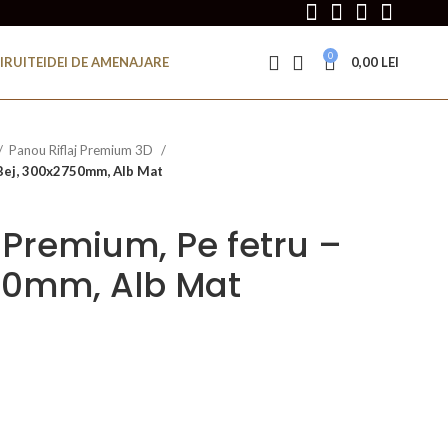
0
IRUITE
IDEI DE AMENAJARE
0,00
LEI
Panou Riflaj Premium 3D
 Bej, 300x2750mm, Alb Mat
 Premium, Pe fetru –
50mm, Alb Mat
ețul
rent
te:
9,00 lei.