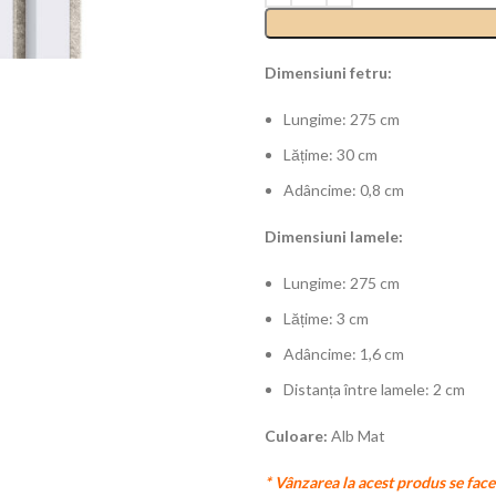
Dimensiuni fetru:
Lungime: 275 cm
Lățime: 30 cm
Adâncime: 0,8 cm
Dimensiuni lamele:
Lungime: 275 cm
Lățime: 3 cm
Adâncime: 1,6 cm
Distanța între lamele: 2 cm
Culoare:
Alb Mat
* Vânzarea la acest produs se fac