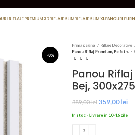
URI RIFLAJE PREMIUM 3D
RIFLAJE SLIM
RIFLAJE SLIM XL
PANOURI FURN
Prima pagină
Riflaje Decorative
Panou Riflaj Premium, Pe fetru –
-8%
Panou Riflaj
Bej, 300x27
Prețul
Pr
359,00
lei
389,00
lei
inițial
cu
In stoc - Livrare in 10-16 zile
a
es
fost:
35
389,00 lei.