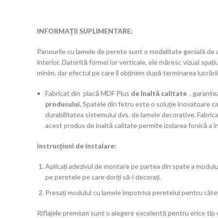
INFORMAȚII SUPLIMENTARE:
Panourile cu lamele de perete sunt o modalitate genială de a 
interior. Datorită formei lor verticale, ele măresc vizual spați
minim, dar efectul pe care îl obținem după terminarea lucrării
Fabricat din placă MDF Plus
de înaltă calitate
, garant
produsului.
Spatele din fetru este o soluție inovatoare c
durabilitatea sistemului dvs. de lamele decorative. Fabrica
acest produs de înaltă calitate permite izolarea fonică a în
Instrucțiuni de instalare:
Aplicați adezivul de montare pe partea din spate a modulului
pe peretele pe care doriți să-l decorați.
Presați modulul cu lamele împotriva peretelui pentru cât
Riflajele premium sunt o alegere excelentă pentru orice tip