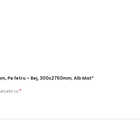
mium, Pe fetru – Bej, 300x2750mm, Alb Mat”
*
marcate cu