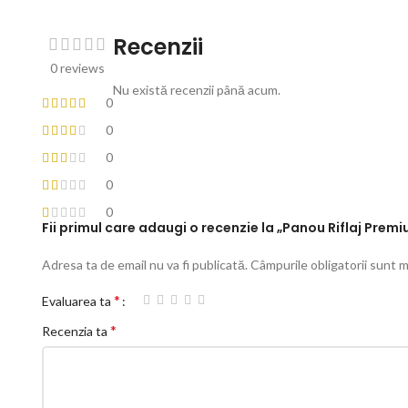
Recenzii
0 reviews
Nu există recenzii până acum.
0
0
0
0
0
Fii primul care adaugi o recenzie la „Panou Riflaj Pre
Adresa ta de email nu va fi publicată.
Câmpurile obligatorii sunt 
*
Evaluarea ta
*
Recenzia ta