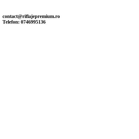
Mail: contact@riflajepremium.ro
Telefon: 0746995136
contact@riflajepremium.ro
Telefon: 0746995136