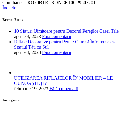
Cont bancar: RO70BTRLRONCRT0CP9503201
Închide
Recent Posts
10 Sfaturi Uimitoare pentru Decorul Pereților Casei Tale
aprilie 3, 2023
Fără comentarii
Riflaje Decorative pentru Pereți: Cum să Înfrumusețezi
Spațiul Tău cu Stil
aprilie 3, 2023
Fără comentarii
UTILIZAREA RIFLAJELOR ÎN MOBILIER – LE
CUNOAȘTEȚI?
februarie 19, 2023
Fără comentarii
Instagram