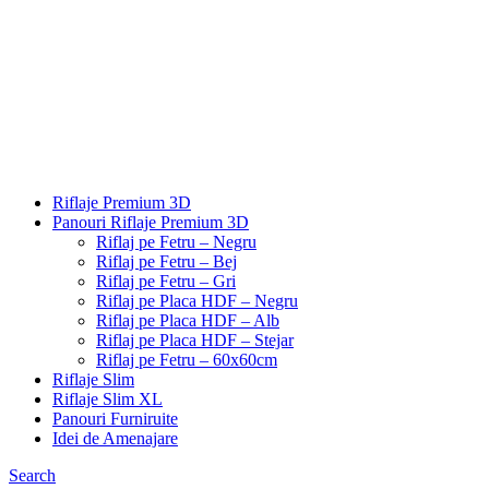
Riflaje Premium 3D
Panouri Riflaje Premium 3D
Riflaj pe Fetru – Negru
Riflaj pe Fetru – Bej
Riflaj pe Fetru – Gri
Riflaj pe Placa HDF – Negru
Riflaj pe Placa HDF – Alb
Riflaj pe Placa HDF – Stejar
Riflaj pe Fetru – 60x60cm
Riflaje Slim
Riflaje Slim XL
Panouri Furniruite
Idei de Amenajare
Search