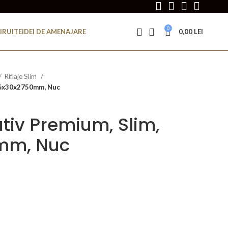
0
IRUITE
IDEI DE AMENAJARE
0,00
LEI
Riflaje Slim
 16x30x2750mm, Nuc
ativ Premium, Slim,
mm, Nuc
l
nt
 lei.