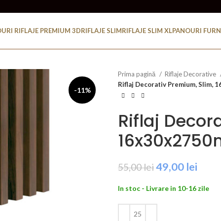
URI RIFLAJE PREMIUM 3D
RIFLAJE SLIM
RIFLAJE SLIM XL
PANOURI FURN
Prima pagină
Riflaje Decorative
Riflaj Decorativ Premium, Slim,
-11%
Riflaj Decor
16x30x2750
Prețul
Prețu
49,00
lei
55,00
lei
inițial
cure
In stoc - Livrare in 10-16 zile
a
este:
fost:
49,00
55,00 lei.