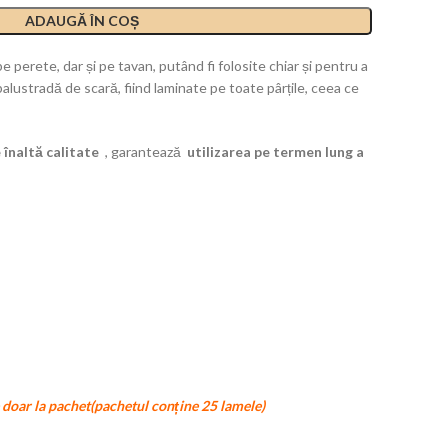
ADAUGĂ ÎN COȘ
 perete, dar și pe tavan, putând fi folosite chiar și pentru a
alustradă de scară, fiind laminate pe toate pârțile, ceea ce
 înaltă calitate
, garantează
utilizarea pe termen lung a
e doar la pachet(pachetul conține 25 lamele)