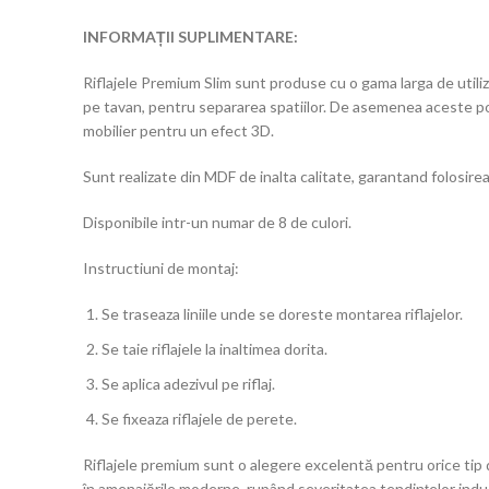
INFORMAȚII SUPLIMENTARE:
Riflajele Premium Slim sunt produse cu o gama larga de utiliz
pe tavan, pentru separarea spatiilor. De asemenea aceste pot 
mobilier pentru un efect 3D.
Sunt realizate din MDF de inalta calitate, garantand folosire
Disponibile intr-un numar de 8 de culori.
Instructiuni de montaj:
Se traseaza liniile unde se doreste montarea riflajelor.
Se taie riflajele la inaltimea dorita.
Se aplica adezivul pe riflaj.
Se fixeaza riflajele de perete.
Riflajele premium sunt o alegere excelentă pentru orice tip
în amenajările moderne, rupând severitatea tendințelor indu