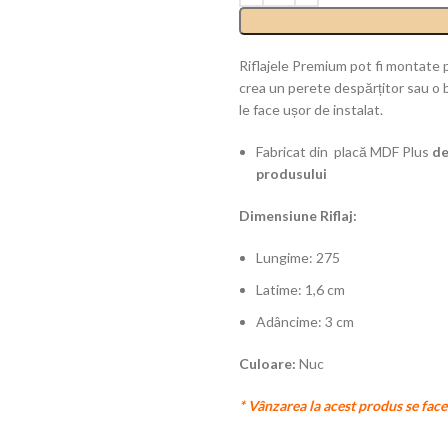
Riflajele Premium pot fi montate pe
crea un perete despărțitor sau o b
le face ușor de instalat.
Fabricat din placă MDF Plus
de
produsului
Dimensiune Riflaj:
Lungime: 275
Latime: 1,6 cm
Adâncime: 3 cm
Culoare:
Nuc
* Vânzarea la acest produs se fac