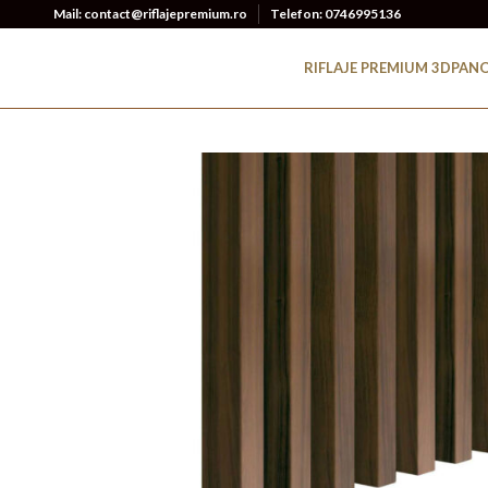
Mail: contact@riflajepremium.ro
Telefon: 0746995136
RIFLAJE PREMIUM 3D
PANO