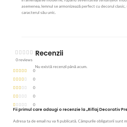
asemenea, lemnul se armonizează perfect cu decorul clasic, s
caracterul său unic.
Recenzii
0 reviews
Nu există recenzii până acum.
0
0
0
0
0
Fii primul care adaugi o recenzie la „Riflaj Decorativ
Adresa ta de email nu va fi publicată.
Câmpurile obligatorii sunt 