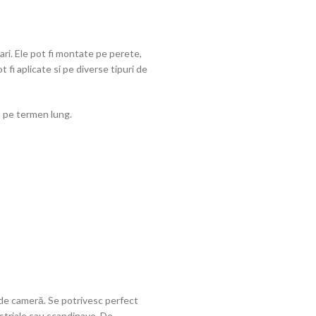
ari. Ele pot fi montate pe perete,
fi aplicate si pe diverse tipuri de
a pe termen lung.
 de cameră. Se potrivesc perfect
striale sau scandinave. De