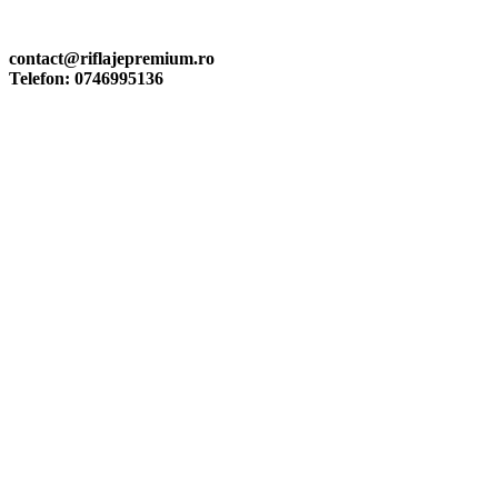
Mail: contact@riflajepremium.ro
Telefon: 0746995136
contact@riflajepremium.ro
Telefon: 0746995136