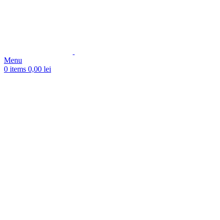
Menu
0
items
0,00
lei
-8%