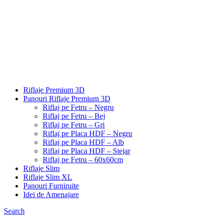
Riflaje Premium 3D
Panouri Riflaje Premium 3D
Riflaj pe Fetru – Negru
Riflaj pe Fetru – Bej
Riflaj pe Fetru – Gri
Riflaj pe Placa HDF – Negru
Riflaj pe Placa HDF – Alb
Riflaj pe Placa HDF – Stejar
Riflaj pe Fetru – 60x60cm
Riflaje Slim
Riflaje Slim XL
Panouri Furniruite
Idei de Amenajare
Search