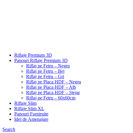
Riflaje Premium 3D
Panouri Riflaje Premium 3D
Riflaj pe Fetru – Negru
Riflaj pe Fetru – Bej
Riflaj pe Fetru – Gri
Riflaj pe Placa HDF – Negru
Riflaj pe Placa HDF – Alb
Riflaj pe Placa HDF – Stejar
Riflaj pe Fetru – 60x60cm
Riflaje Slim
Riflaje Slim XL
Panouri Furniruite
Idei de Amenajare
Search