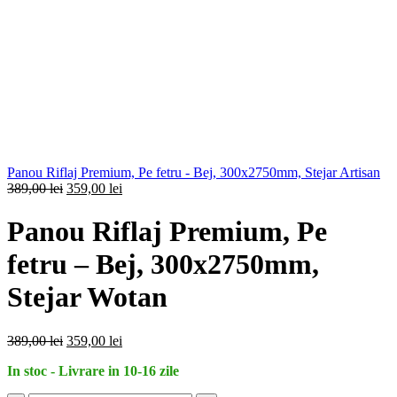
Panou Riflaj Premium, Pe fetru - Bej, 300x2750mm, Stejar Artisan
Prețul
Prețul
389,00
lei
359,00
lei
inițial
curent
a
este:
Panou Riflaj Premium, Pe
fost:
359,00 lei.
389,00 lei.
fetru – Bej, 300x2750mm,
Stejar Wotan
Prețul
Prețul
389,00
lei
359,00
lei
inițial
curent
In stoc - Livrare in 10-16 zile
a
este:
fost:
359,00 lei.