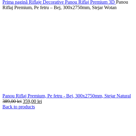
Prima pagină
Riflaje Decorative
Panou Riflaj Premium 3D
Panou
Riflaj Premium, Pe fetru – Bej, 300x2750mm, Stejar Wotan
Panou Riflaj Premium, Pe fetru - Bej, 300x2750mm, Stejar Natural
Prețul
Prețul
389,00
lei
359,00
lei
inițial
curent
Back to products
a
este:
fost:
359,00 lei.
389,00 lei.