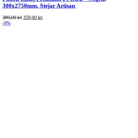
300x2750mm, Stejar Artisan
Prețul
Prețul
389,00
lei
359,00
lei
inițial
curent
-9%
a
este:
fost:
359,00 lei.
389,00 lei.