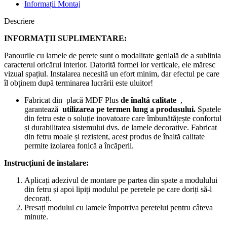
Informații Montaj
Descriere
INFORMAȚII SUPLIMENTARE:
Panourile cu lamele de perete sunt o modalitate genială de a sublinia
caracterul oricărui interior. Datorită formei lor verticale, ele măresc
vizual spațiul. Instalarea necesită un efort minim, dar efectul pe care
îl obținem după terminarea lucrării este uluitor!
Fabricat din placă MDF Plus
de înaltă calitate
,
garantează
utilizarea pe termen lung a produsului.
Spatele
din fetru este o soluție inovatoare care îmbunătățește confortul
și durabilitatea sistemului dvs. de lamele decorative. Fabricat
din fetru moale și rezistent, acest produs de înaltă calitate
permite izolarea fonică a încăperii.
Instrucțiuni de instalare:
Aplicați adezivul de montare pe partea din spate a modulului
din fetru și apoi lipiți modulul pe peretele pe care doriți să-l
decorați.
Presați modulul cu lamele împotriva peretelui pentru câteva
minute.