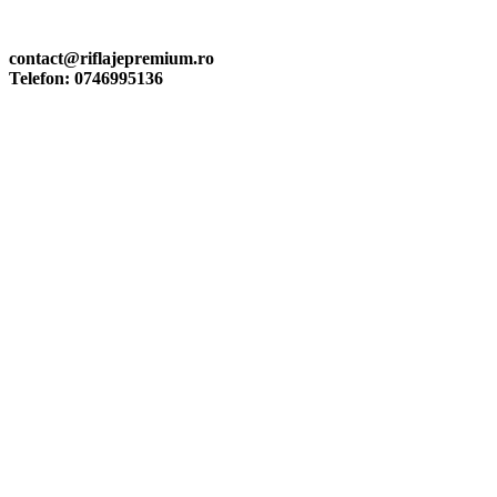
Mail: contact@riflajepremium.ro
Telefon: 0746995136
contact@riflajepremium.ro
Telefon: 0746995136