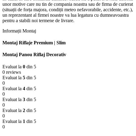
unor motive care nu tin de compania noastra sau de firma de curierat
(situații de forța majora, condiții meteo nefavorabile, accidente, etc.),
un reprezentant al firmei noastre va lua legatura cu dumneavoastra
pentru a stabili noi termene de livrare.
Informații Montaj
Montaj Riflaje Premium | Slim
Montaj Panou Riflaj Decorativ
Evaluat la
0
din 5
0 reviews
Evaluat la
5
din 5
0
Evaluat la
4
din 5
0
Evaluat la
3
din 5
0
Evaluat la
2
din 5
0
Evaluat la
1
din 5
0