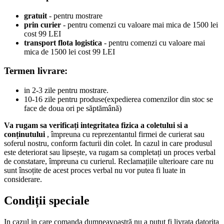
gratuit
- pentru mostrare
prin curier
- pentru comenzi cu valoare mai mica de 1500 lei
cost 99 LEI
transport flota logistica
- pentru comenzi cu valoare mai
mica de 1500 lei cost 99 LEI
Termen livrare:
in 2-3 zile pentru mostrare.
10-16 zile pentru produse(expedierea comenzilor din stoc se
face de doua ori pe săptămână)
Va rugam sa verificați integritatea fizica a coletului si a
conținutului
, împreuna cu reprezentantul firmei de curierat sau
soferul nostru, conform facturii din colet. In cazul in care produsul
este deteriorat sau lipsește, va rugam sa completați un proces verbal
de constatare, împreuna cu curierul. Reclamațiile ulterioare care nu
sunt însoțite de acest proces verbal nu vor putea fi luate in
considerare.
Condiții speciale
In cazul in care comanda dumneavoastră nu a putut fi livrata datorita