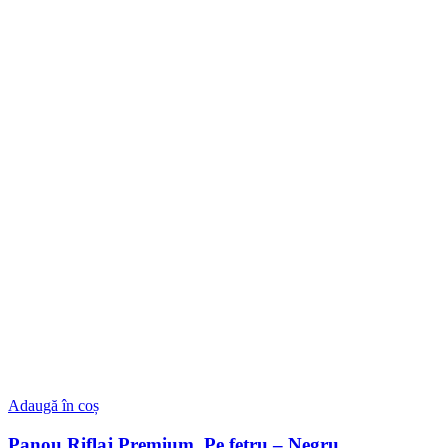
Adaugă în coș
Panou Riflaj Premium, Pe fetru – Negru,