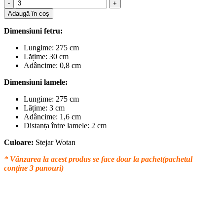
Cantitate
389,00 lei.
Panou
Adaugă în coș
Riflaj
Premium,
Dimensiuni fetru:
Pe
fetru
Lungime: 275 cm
-
Lățime: 30 cm
Bej,
Adâncime: 0,8 cm
300x2750mm,
Stejar
Dimensiuni lamele:
Wotan
Lungime: 275 cm
Lățime: 3 cm
Adâncime: 1,6 cm
Distanța între lamele: 2 cm
Culoare:
Stejar Wotan
* Vânzarea la acest produs se face doar la pachet(pachetul
conține 3 panouri)