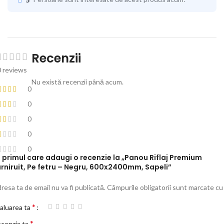
Recenzii
0 reviews
Nu există recenzii până acum.
0
0
0
0
0
i primul care adaugi o recenzie la „Panou Riflaj Premium
rniruit, Pe fetru – Negru, 600x2400mm, Sapeli”
resa ta de email nu va fi publicată.
Câmpurile obligatorii sunt marcate c
*
aluarea ta
*
cenzia ta