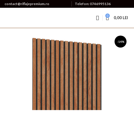
contact@riflajepremium.ro
Telefon: 0746995136
0
0,00
LEI
-14%