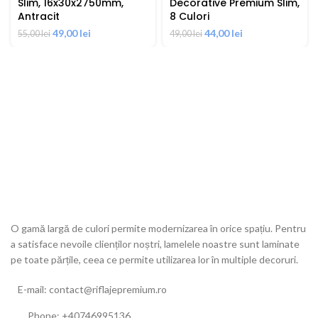
Slim, 16x30x2750mm,
Decorative Premium Slim,
Antracit
8 Culori
Prețul
Prețul
Prețul
Prețul
49,00
lei
44,00
lei
55,00
lei
49,00
lei
inițial
curent
inițial
curent
a
este:
a
este:
fost:
49,00 lei.
fost:
44,00 lei.
55,00 lei.
49,00 lei.
O gamă largă de culori permite modernizarea în orice spațiu. Pentru
a satisface nevoile clienților noștri, lamelele noastre sunt laminate
pe toate părțile, ceea ce permite utilizarea lor în multiple decoruri.
E-mail: contact@riflajepremium.ro
Phone: +40746995136