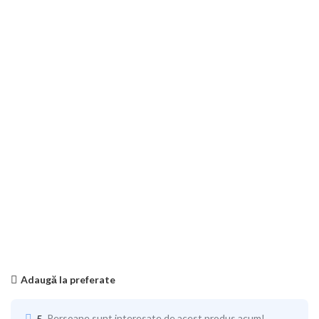
Adaugă la preferate
5
Persoane sunt interesate de acest produs acum!