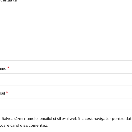
*
ume
*
ail
Salvează-mi numele, emailul și site-ul web în acest navigator pentru dat
itoare când o să comentez.