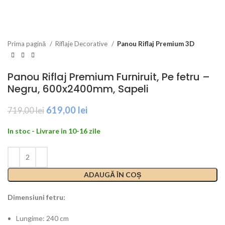
Prima pagină
Riflaje Decorative
Panou Riflaj Premium 3D
Panou Riflaj Premium Furniruit, Pe fetru –
Negru, 600x2400mm, Sapeli
Prețul
Prețul
619,00
lei
719,00
lei
inițial
curent
a
este:
In stoc - Livrare in 10-16 zile
fost:
619,00 lei.
719,00 lei.
ADAUGĂ ÎN COȘ
Dimensiuni fetru:
Lungime: 240 cm