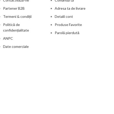
Contactează-ne
Comanda ta
Partener B2B
Adresa ta de livrare
Termeni & condiții
Detalii cont
Politică de
Produse Favorite
confidențialitate
Parolă pierdută
ANPC
Date comerciale