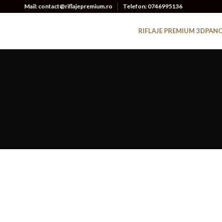
Mail: contact@riflajepremium.ro
Telefon: 0746995136
RIFLAJE PREMIUM 3D
PANO