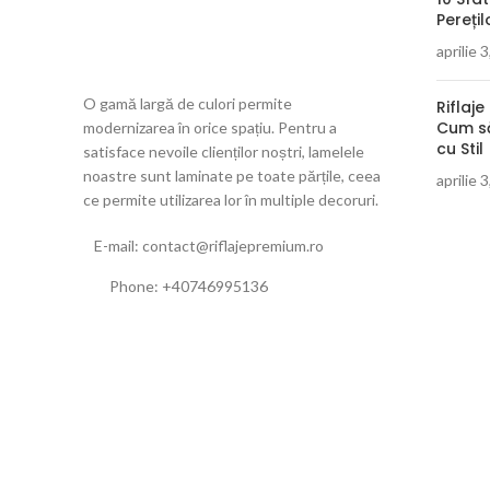
Perețil
aprilie 
O gamă largă de culori permite
Riflaje
Cum să
modernizarea în orice spațiu. Pentru a
cu Stil
satisface nevoile clienților noștri, lamelele
noastre sunt laminate pe toate părțile, ceea
aprilie 
ce permite utilizarea lor în multiple decoruri.
E-mail: contact@riflajepremium.ro
Phone: +40746995136