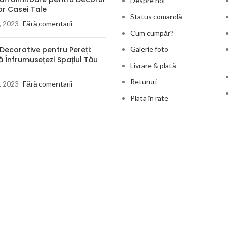
Despre noi
or Casei Tale
Status comandă
3, 2023
Fără comentarii
Cum cumpăr?
 Decorative pentru Pereți:
Galerie foto
 Înfrumusețezi Spațiul Tău
Livrare & plată
Retururi
3, 2023
Fără comentarii
Plata în rate